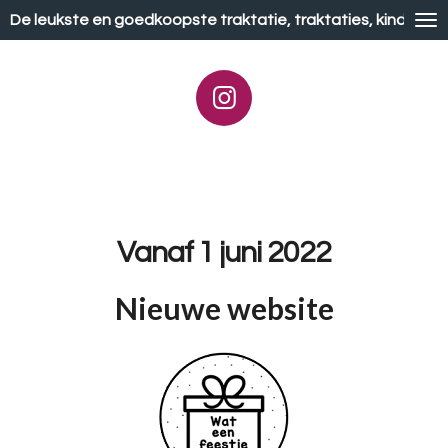
Ga
De leukste en goedkoopste traktatie, traktaties, kindertr
direct
naar
de
I
hoofdinhoud
n
s
t
a
g
Vanaf 1 juni 2022
r
a
Nieuwe website
m